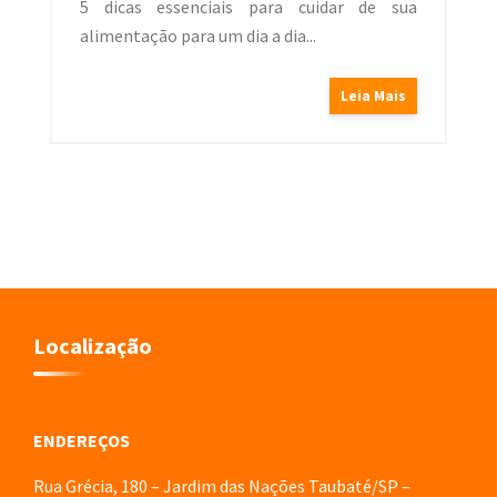
5 dicas essenciais para cuidar de sua
alimentação para um dia a dia...
Leia Mais
Localização
ENDEREÇOS
Rua Grécia, 180 – Jardim das Nações Taubaté/SP –